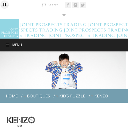
Search
MENU
Kenzo
HOME
»
BOUTIQUES
»
KID’S PUZZLE
»
KENZO